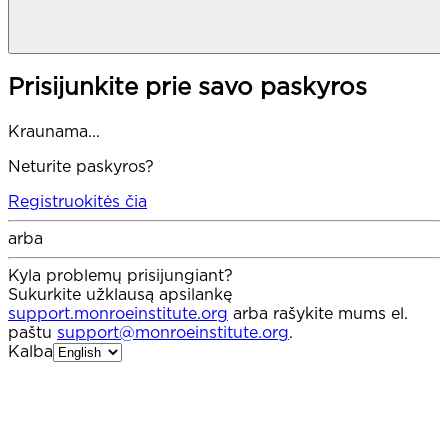
Prisijunkite prie savo paskyros
Kraunama...
Neturite paskyros?
Registruokitės čia
arba
Kyla problemų prisijungiant?
Sukurkite užklausą apsilankę
support.monroeinstitute.org
arba rašykite mums el.
paštu
support@monroeinstitute.org
.
Kalba